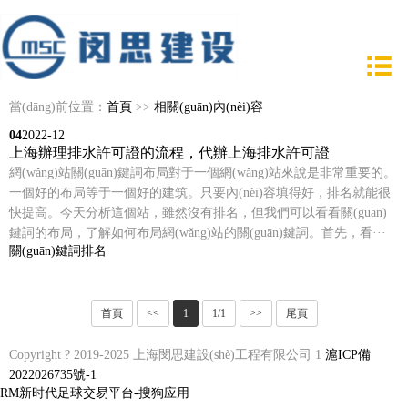
當(dāng)前位置：
首頁
>>
相關(guān)內(nèi)容
04
2022-12
上海辦理排水許可證的流程，代辦上海排水許可證
網(wǎng)站關(guān)鍵詞布局對于一個網(wǎng)站來說是非常重要的。
一個好的布局等于一個好的建筑。只要內(nèi)容填得好，排名就能很
快提高。今天分析這個站，雖然沒有排名，但我們可以看看關(guān)
鍵詞的布局，了解如何布局網(wǎng)站的關(guān)鍵詞。首先，看···
關(guān)鍵詞
排名
首頁
<<
1
1/1
>>
尾頁
Copyright ? 2019-2025 上海閔思建設(shè)工程有限公司 1
滬ICP備
2022026735號-1
RM新时代足球交易平台-搜狗应用