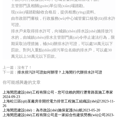
主管部門及相關(guān)單位現(xiàn)場踏勘。
現(xiàn)場踏勘驗收合格后，提供相應(yīng)資料。
由市政部門審核，行政服務(wù)中心城管窗口核發(fā)排水許
可證。
排水戶未取得排水許可，向城鎮(zhèn)排水設(shè)施排放污
水的，由城鎮(zhèn)排水主管部門責(zé)令停止違法行為，限
期采取治理措施，補(bǔ)辦排水許可證，可以處50萬元以下
罰款。對列入重點(diǎn)排污單位名錄的排水戶，可以處30
萬元以上50萬元以下罰款。
上一篇：
沒有了！
下一篇：
排水排污許可證如何辦理？上海閔行代辦排水許可證
你可能感興趣的文章
上海閔思建設(shè)工程有限公司 - 您可信賴的閔行瀝青路面施工專家
2024-09-23
上海松江區(qū)某廠房非開挖電力排管工程施工組織設(shè)計
2023-11-
26
上海閔思建設(shè)：為市政設(shè)施保駕護(hù)航
2023-05-20
上海閔思建設(shè)工程有限公司是一家綜合性建筑勞務(wù)公司
2023-