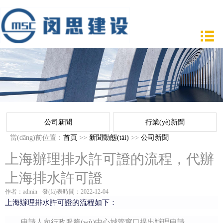
公司新聞
行業(yè)新聞
當(dāng)前位置：
首頁
>>
新聞動態(tài)
>>
公司新聞
上海辦理排水許可證的流程，代辦
上海排水許可證
作者：admin
發(fā)表時間：2022-12-04
上海辦理排水許可證的流程如下：
申請人向行政服務(wù)中心城管窗口提出辦理申請。