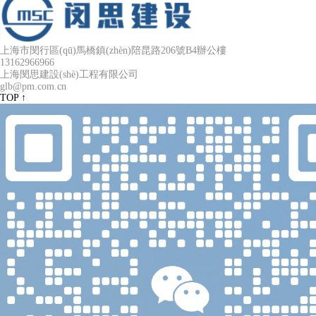
上海市閔行區(qū)馬橋鎮(zhèn)陪昆路206號B4辦公樓
13162966966
上海閔思建設(shè)工程有限公司
glb@pm.com.cn
TOP ↑