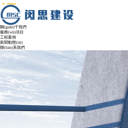
網(wǎng)站首頁
關(guān)于我們
服務(wù)項目
工程案例
新聞動態(tài)
聯(lián)系我們