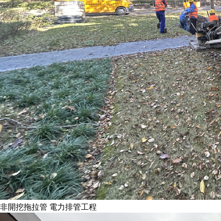
非開挖拖拉管 電力排管工程