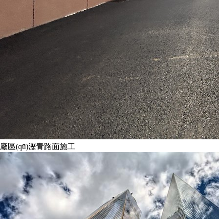
廠區(qū)瀝青路面施工