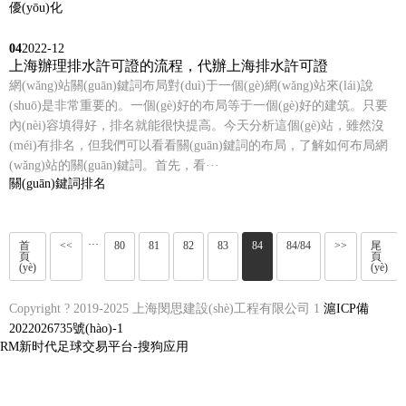
優(yōu)化
04
2022-12
上海辦理排水許可證的流程，代辦上海排水許可證
網(wǎng)站關(guān)鍵詞布局對(duì)于一個(gè)網(wǎng)站來(lái)說
(shuō)是非常重要的。一個(gè)好的布局等于一個(gè)好的建筑。只要
內(nèi)容填得好，排名就能很快提高。今天分析這個(gè)站，雖然沒
(méi)有排名，但我們可以看看關(guān)鍵詞的布局，了解如何布局網
(wǎng)站的關(guān)鍵詞。首先，看···
關(guān)鍵詞
排名
···
首
<<
80
81
82
83
84
84/84
>>
尾
頁
頁
(yè)
(yè)
Copyright ? 2019-2025 上海閔思建設(shè)工程有限公司 1
滬ICP備
2022026735號(hào)-1
RM新时代足球交易平台-搜狗应用