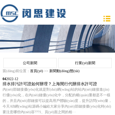
公司新聞
行業(yè)新聞
當(dāng)前位置：
首頁(yè)
>>
新聞動(dòng)態(tài)
04
2022-12
排水排污許可證如何辦理？上海閔行代辦排水許可證
內(nèi)部鏈接優(yōu)化就是對(duì)網(wǎng)站的站內(nèi)鏈接進(jìn)
行優(yōu)化，在內(nèi)鏈優(yōu)化中，分配的權(quán)重都是不一樣
的，并且內(nèi)部鏈接可以提高用戶體驗(yàn)度，提升訪問(wèn)量，
今天AB網(wǎng)站源碼小編給大家分享內(nèi)部鏈接優(yōu)化時(shí)
要注意哪些內(nèi)容???1、頁(yè)面之間的相···