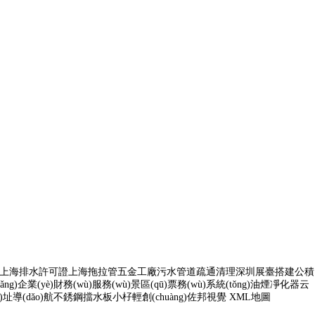
上海排水許可證
上海拖拉管
五金工廠
污水管道疏通清理
深圳展臺搭建
公積
ng)
企業(yè)財務(wù)服務(wù)
景區(qū)票務(wù)系統(tǒng)
油煙凈化器
云
g)址導(dǎo)航
不銹鋼擋水板
小杍輕創(chuàng)
佐邦視覺
XML地圖