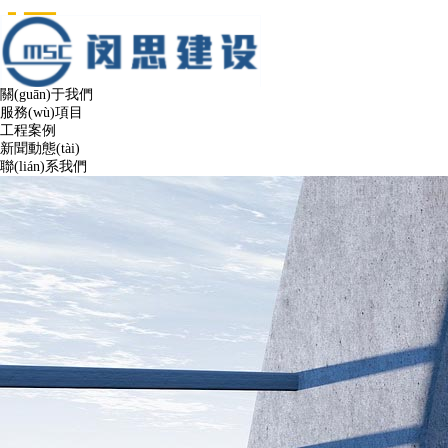
網(wǎng)站首頁
關(guān)于我們
服務(wù)項目
工程案例
新聞動態(tài)
聯(lián)系我們