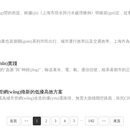
(jīng)營的前提。根據(jù)《上海市排水與污水處理條例》明確規(guī)定，從
質(zhì)量也直接關(guān)系到市民出行、城市運行效率以及交通效率。上海作
ǔn)實踐
經(jīng)”，輸送著水、電、氣、通信信號，維系著都市的正常運轉
市管網(wǎng)煥新的低擾高效方案
已成為城市管網(wǎng)改造的優(yōu)選路徑。無需大面積開挖路面，依托CIPP
···
首頁
<<
1
2
3
4
5
1/82
>>
尾頁