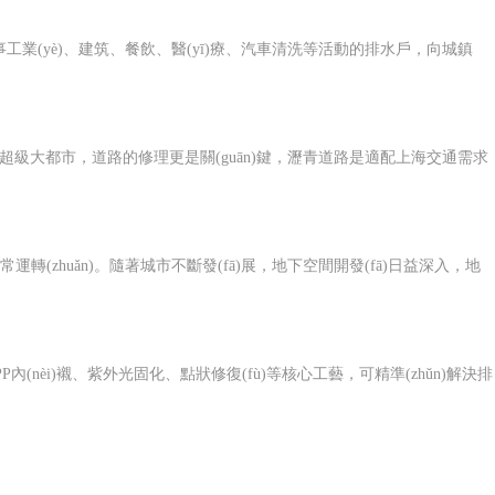
事工業(yè)、建筑、餐飲、醫(yī)療、汽車清洗等活動的排水戶，向城鎮
為超級大都市，道路的修理更是關(guān)鍵，瀝青道路是適配上海交通需求
(zhuǎn)。隨著城市不斷發(fā)展，地下空間開發(fā)日益深入，地
內(nèi)襯、紫外光固化、點狀修復(fù)等核心工藝，可精準(zhǔn)解決排