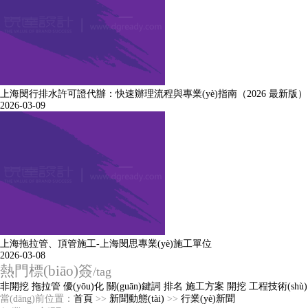
上海閔行排水許可證代辦：快速辦理流程與專業(yè)指南（2026 最新版）
2026-03-09
上海拖拉管、頂管施工-上海閔思專業(yè)施工單位
2026-03-08
熱門標(biāo)簽
/tag
非開挖
拖拉管
優(yōu)化
關(guān)鍵詞
排名
施工方案
開挖
工程技術(shù)
當(dāng)前位置：
首頁
>>
新聞動態(tài)
>>
行業(yè)新聞