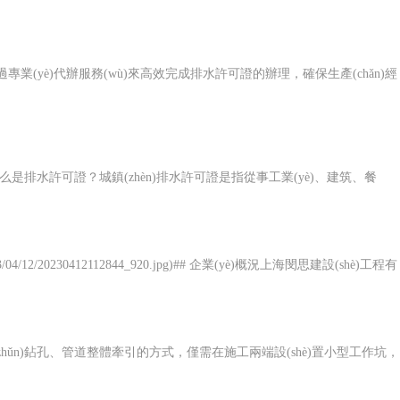
過專業(yè)代辦服務(wù)來高效完成排水許可證的辦理，確保生產(chǎn)經
g)## 什么是排水許可證？城鎮(zhèn)排水許可證是指從事工業(yè)、建筑、餐
/12/20230412112844_920.jpg)## 企業(yè)概況上海閔思建設(shè)工程有
ǔn)鉆孔、管道整體牽引的方式，僅需在施工兩端設(shè)置小型工作坑，