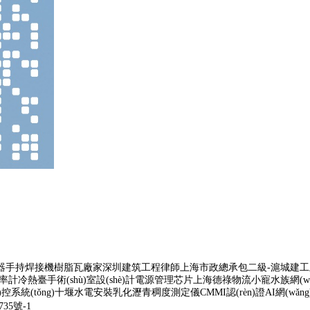
器手持焊接機
樹脂瓦廠家
深圳建筑工程律師
上海市政總承包二級-滬城建工
功率計
冷熱臺
手術(shù)室設(shè)計
電源管理芯片
上海德祿物流
小寵水族網(wǎ
)控系統(tǒng)
十堰水電安裝
乳化瀝青稠度測定儀
CMMI認(rèn)證
AI網(wǎn
735號-1