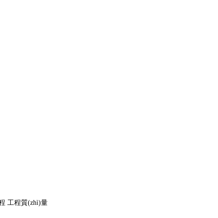
程
工程質(zhì)量