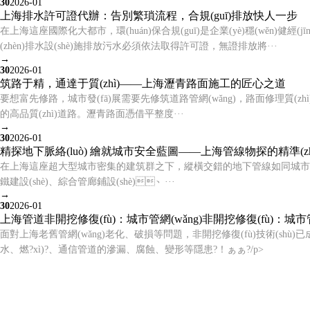
30
2026-01
上海排水許可證代辦：告別繁瑣流程，合規(guī)排放快人一步
在上海這座國際化大都市，環(huán)保合規(guī)是企業(yè)穩(wěn)健經
(zhèn)排水設(shè)施排放污水必須依法取得許可證，無證排放將···
→
30
2026-01
筑路于精，通達于質(zhì)——上海瀝青路面施工的匠心之道
要想富先修路，城市發(fā)展需要先修筑道路管網(wǎng)，路面修理
的高品質(zhì)道路。瀝青路面憑借平整度···
→
30
2026-01
精探地下脈絡(luò) 繪就城市安全藍圖——上海管線物探的精準(zh
在上海這座超大型城市密集的建筑群之下，縱橫交錯的地下管線如同城市的“血脈”與“神
鐵建設(shè)、綜合管廊鋪設(shè)、···
→
30
2026-01
上海管道非開挖修復(fù)：城市管網(wǎng)非開挖修復(fù)：城
面對上海老舊管網(wǎng)老化、破損等問題，非開挖修復(fù)技術(shù)
水、燃?xì)?、通信管道的滲漏、腐蝕、變形等隱患?！ぁぁ?/p>