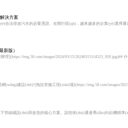
的解決方案
è)合法排放污水的必要憑證。在閔行區(qū)，越來越多的企業(yè)選擇通
 最新版）
img.58.com/images/2024/03/15/20240315114523_920.jp
è)![拖拉管施工現(xiàn)場](https://img.58.com/images/2023/04
鋪設(shè)與改造的核心方案。該技術(shù)通過導(dǎo)向鉆機精準(zh