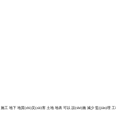
施工
地下
地質(zhì)災(zāi)害
土地
地表
可以
設(shè)施
減少
監(jiān)理
工